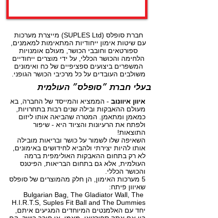
חברת סופלס (SUPLES Ltd) מייצרת מערכות
עם שיטות אימון ייחודיות המתאימות למאמנים,
ספורטאים וחובבי הכושר, מעולם אומנויות
הלחימה והכושר הכללי, על ידי מוצרים ייחודיים
המשפרים ביצועים ספציפיים של כח ואימונים
משולבים העובדים על כל מרכיבי הכושר הגופני.
בעלי חברת ״סופלס״ העולמית
איוון איוונוב
- הממציא והמייסד של החברה, בא
מעולם ההאבקות ובילה שנים רבות בתחרויות,
כמאמן ומתאמן. המטרה שהביאה אותו ליזום
ולפתח את הרעיונות והציוד היא - שיפור
התוצאות!
השאיפה שלו לשמור על כושר ובריאות מובילה
אותו להיות יצירתי ולהביא לחידושים באימונים,
לא רק בתחום ההאבקות האולימפית ברמה
העולמית, אלא גם בתחום הבריאות, הפיטנס
והכושר הכללי.
5 מערכות האימון, הן חלק מהמוצרים של סופלס
שאיוון פיתח:
Bulgarian Bag, The Gladiator Wall, The
H.I.R.T.S, Suples Fit Ball and The Dummies
יחד עם האלמנטים המיוחדים המגיעים איתם,