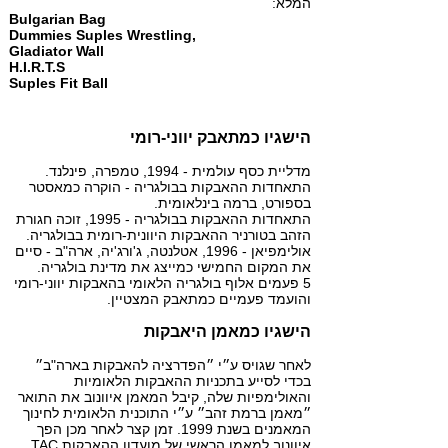
המלא:
Bulgarian Bag
Dummies Suples Wrestling,
Gladiator Wall
H.I.R.T.S
Suples Fit Ball
הישגיו כמתאבק יווני-רומי
מדליית כסף עולמית - 1994, טמפרה, פינלנד.
התאחדות ההאבקות בבולגריה - הוקרה כמאסטר
בספורט, ברמה בינלאומית.
התאחדות ההאבקות בבולגריה - 1995, זוכה חגורת
הזהב בטורניר ההאבקות היוונית-רומית בבולגריה.
אולימפיאן - 1996, אטלנטה, ג'ורג'יה, ארה"ב - סיים
את המקום החמישי כמייצג את מדינת בולגריה.
5 פעמים אלוף בולגריה הלאומי בהאבקות יווני-רומי
והועמד פעמיים כמתאבק המצטיין.
הישגיו כמאמן היאבקות
לאחר שגויס ע״י ״הפדרציה להאבקות בארה"ב״
בכדי לסייע בתכניות ההאבקות הלאומיות
והאולימפיות שלה, קיבל המאמן איוונוב את התואר
״מאמן ברמת זהב״ ע״י התוכנית הלאומית לחינוך
המאמנים בשנת 1999. זמן קצר לאחר מכן הפך
איוונוב למאמן הראשי של מועדון ההאבקות TAC