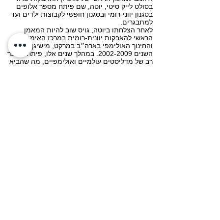
בסולט לייק סיטי, יוטה, שם פיתח מספר אלופים
בסגנון יווני-רומי ובסגנון חופשי לקבוצות ילדים ועד
למתבגרים.
לאחר הצלחתו ביוטה, גויס שוב להיות המאמן
הראשי להאבקות יוונית-רומית במרכז האימונים
והחינוך האולימפי בארה״ב במרקט, מישיגן, בין
השנים
2002-2009
. במהלך שנים אלו, פיתח מספר
רב של מדליסטים עולמיים ואולימפיים, מה שהביא
לו הכרה רבה כמאמן עילאי.
בשנת 2012 הוכנס בהצטיינות הגבוהה ביותר להיכל
התהילה הלאומי להאבקות של ארה״ב, בקטגוריית
שירות המכובד לכל החיים. כבוד זה הוענק בזכות
תרומותיו הרבות שלו כמאמן, ספורטאי, יזם ושגריר
ברמה עולמית להאבקות בארה״ב.