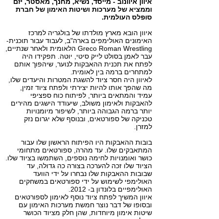
איוון איוונוב - מייסד, נשיא, מחנך, מאסטר, יזם
וממציא של מערכות ושיטות האימון של חברת
סופלס העולמית.
איוון הובא מארץ מולדתו של בולגריה למרכז
האימונים האולימפים בארה"ב, לעבוד עבור תוכנית-
Greco Roman Wrestling הלאומית ולאחר שנתיים,
עבר לאמן בסולט לייק סיטי, יוטה. תפקידו היה
לפתח את תכנית ההאבקות לנוער, שיהפוך אותם
למתחרים ברמה בין לאומית.
לאיוון היה חסר ציוד להשגת המטרות והיעדים שלו,
מה שהפך אותו להיות יצירתי ולפתח ציוד זמין,
עמיד והמתאים ביותר, לפיתוח כוח ספציפי
להאבקות ולאימון משולב, שיעודד הישגים מהירים
יותר ברמה הגבוהה ביותר, לשיפור מיומנויות
טכניקה של ספורטאים, ובנוסף שלא יגרום נזק
למזרן.
בובות ההאבקות היו הפיתוח הראשון שלו עבור
המתאבקים שלו. עד מהרה, ספורטאים מתחומי
כושר ואומנויות לחימה נוספים, השתמשו בציוד שלו.
הציוד שלו זכה להערכה בצורה כה גדולה, עד
שבובות ההאבקות שלו נבחרו על ידי הוועד
האולימפי לשימוש על ידי ספורטאים במשחקים
האולימפיים בלונדון ב- 2012.
איוון המשיך לפתח ציוד נוסף לאימון לספורטאים
ובסופו של דבר נוצר חמשת מערכות האימון עם
שיטות אימון מיוחדות, שהן חלק מציוד הכושר