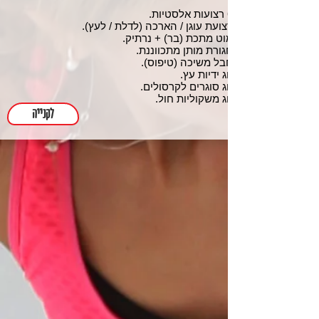
6 רצועות אלסטיות.
רצועת עוגן / הארכה (לדלת / לעץ).
מוט מתכת (בר) + נרתיק.
חגורת מותן מתכווננת.
חבל משיכה (טיפוס).
זוג ידיות עץ.
זוג סוגרים לקרסולים.
זוג משקוליות חול.​
לקנייה