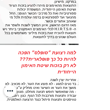
במרקט, מישיגן.
התוצאות מהאימונים מיהרו להגיע בזכות הציוד
ושיטת האימון הייחודית, המשפרת יכולות
ספורטיביות ואת כל מרכיבי הכושר הגופני, החל
מהנוער ועד לספורטאים ברמה עולמית ולכל מי
שאוהב אתגרים וכושר.
מאז הדגם הראשון, איוון המשיך לשנות ולשפר את
ה- ®.H.I.R.T.S לכלי האימונים האפקטיבי ביותר ויש
תוצאות להוכיח זאת בזכות מיליוני משתמשים בכל
העולם שנהנים בדרך לתוצאות.
למה רצועת ״סופלס״ הפכה
להיות כל כך פופלארית???
לא רק בזכות שיטת האימון
הייחודית
אחריות יצרן לשנה.
בד נעים למגע - לא פוצע את העור, לא מכאיב, לא
מושך את העור או השיער ואינו מחליק ע״ג הבגדים
- מה שמאפשר חופש תנועה מוחלט, מגוון רחב של
עבודה ותנועות מורכבות לכל הגוף, כגון: רוטציות,
טוויסטים ותנועות פיתול כנגד הרצועה האלסטית,
ההופכים את האימון שלכם לחוויה בטוחה.
מיצוי פוטנציאל תנועתי רחב - התנועות המורכבות