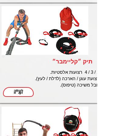
תיק ״קליימבר״
2 / 3 / 4 רצועות אלסטיות.
רצועת עוגן / הארכה (לדלת / לעץ).
חבל משיכה (טיפוס).​
לקנייה