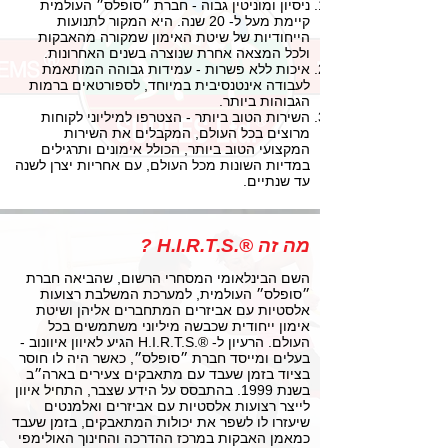
ניסיון ומוניטין גבוה - חברת ״סופלס״ העולמית
קיימת מעל ל- 20 שנה. היא המקור לתנועות
הייחודיות של שיטת האימון שמקורה מהאבקות
ולכל המצאה אחרת שנוצרה בשנים האחרונות.
איכות ללא פשרות - עמידות גבוהה המותאמת
לעבודה אינטנסיבית במיוחד, לספורטאים ברמות
הגבוהות ביותר.
השירות הטוב ביותר - הצטרפו למיליוני לקוחות
מרוצים בכל העולם, המקבלים את השירות
המקצועי הטוב ביותר, הכולל אימונים ותרגילים
במדיות השונות מכל העולם, עם אחריות יצרן לשנה
עד שנתיים.
מה זה ®.H.I.R.T.S ?
השם הבינלאומי המסחרי הרשום, שהביאה חברת
״סופלס״ העולמית, למערכת המשלבת רצועות
אלסטיות עם אביזרים המתחברים אליהן ושיטת
אימון ייחודית שכבשה מיליוני משתמשים בכל
העולם. הרעיון ל- ®.H.I.R.T.S הגיע לאיוון איוונוב -
בעלים ומייסד חברת ״סופלס״, כאשר היה לו חוסר
בציוד בזמן שעבד עם מתאבקים צעירים בארה״ב
בשנת 1999. בהתבסס על הידע שצבר, התחיל איוון
לייצר רצועות אלסטיות עם אביזרים ואלמנטים
שיעזרו לו לשפר את יכולות המתאבקים, בזמן שעבד
כמאמן האבקות במרכז ההדרכה והחינוך האולימפי