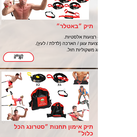
תיק ״באטלר״
4 רצועות אלסטיות.
רצועת עוגן / הארכה (לדלת / לעץ).
זוג משקוליות חול.
לקנייה
תיק אימון תחנות ״סטרונג הכל
כלול״